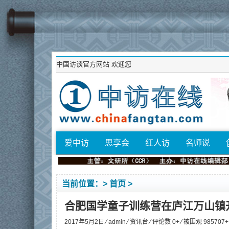
中国访谈官方网站
欢迎您
爱中访
思享会
红人访
名师说
当前位置：>
首页
>
合肥国学童子训练营在庐江万山镇
2017年5月2日 ⁄
admin
⁄
资讯台
⁄ 评论数 0+ ⁄ 被围观
985707
+