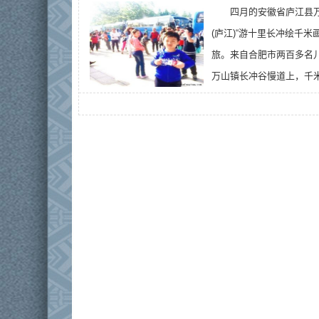
四月的安徽省庐江县
(庐江)“游十里长冲绘千
旅。来自合肥市两百多名
万山镇长冲谷慢道上，千米