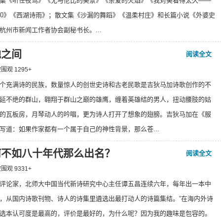
集《听任夜莺》《无与伦比的美景》《亲爱的火焰》《我对美看得太久——
00》《西湖诗雨》；散文集《沙漏的舞蹈》《温柔村庄》和长篇小说《外婆史
杭州市新闻工作者协会副秘书长。...
地之间
阅读全文
 被围观
1295
+
个充满诗的民族，数量惊人的创世史诗和古老民歌是吉狄马加诗歌创作的不
延不绝的群山，翱翔于群山之巅的雄鹰，缠着英雄结的男人，扭动腰肢的姑
的瓦板房，月琴动人的吟唱，更为诗人打开了想象的翅膀。吉狄马加在《服
写道：如果作家都有一个属于自己的神性背景，那么苍...
何不如八十年代那么出名？
阅读全文
 被围观
9331
+
评论家，北师大中国当代新诗研究中心主任谭五昌连续六年，每年出一本中
，从国内诗歌刊物、诗人的诗集里遴选出最打动人的诗篇集结。“在海内外诗
选本认可度是最高的，评价是最好的，为什么呢？因为我的趣味是包容的。