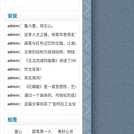
说说
admin：
集六要，得文心。
admin：
这条人文之路，张智华老师走了十年，还将继续...
admin：
画笔与红色记忆的交融，让崀山不再只是一处地...
admin：
文章的结构为双线结构：明线‌：炭精画师杨宝...
admin：
《无法完成的画像》讲述了1944年的春天“我”跟...
admin：
作文佳音！
admin：
务实用词！
admin：
《红蜻蜓》是一首思想性、艺术性和可朗诵性俱佳...
admin：
通过一个具体的、可视化的成功案例（倒背三十...
admin：
这篇文章回答了“如何在工业化教育中保存文学...
标签
童心
提笔第一人
美好心灵