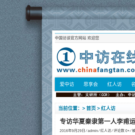
中国访谈官方网站
欢迎您
爱中访
思享会
红人访
当前位置：>
首页
>
红人访
专访华夏秦隶第一人李甫
2016年9月29日 ⁄
admin
⁄
红人访
⁄ 评论数 0+ ⁄