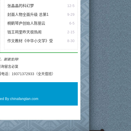
张晶晶的科幻梦
12-5
封面人物全面升级 总第1
9-29
桐鹤琴庐创始人陈丽云
6-5
钱王祠里昨天很热闹
2-15
作文教材《中华小文学》受
8-30
理，谢谢支持!
电话：19371372933（全天值班）
ed By
chinafangtan.com