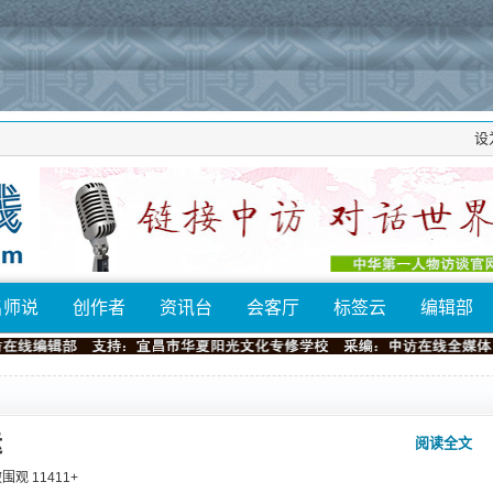
设
名师说
创作者
资讯台
会客厅
标签云
编辑部
运
阅读全文
 被围观
11411
+