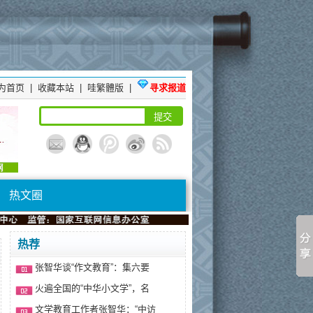
为首页
|
收藏本站
|
哇繁體版
|
寻求报道
热文圈
热荐
张智华谈“作文教育”：集六要
火遍全国的“中华小文学”，名
文学教育工作者张智华：“中访