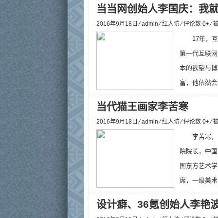
当当网创始人李国庆：我
2016年9月18日 ⁄
admin
⁄
红人访
⁄ 评论数 0+ ⁄
17年，
第一代互联网
本的欲望与博
富，他依然会感
当代猫王画家李苦寒
2016年9月18日 ⁄
admin
⁄
红人访
⁄ 评论数 0+ ⁄
李苦寒，
院院长，中国
国东方艺术学
席，一级美术
设计癖、36氪创始人李艳