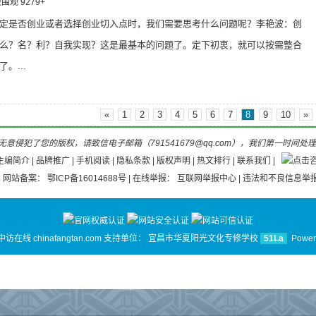
 被围观
9279
+
定是否创业或者选择创业切入点时，我们需要思考什么问题呢？李艳波：创
么？名？利？自我实现？这是最基本的问题了。定下初衷，就可以按需整合
。...
«
1
2
3
4
5
6
7
8
9
10
»
意侵犯了您的版权，请致信电子邮箱（791541679@qq.com），我们第一时间处
主编简介
|
品牌推广
|
手机阅读
|
隐私条款
|
版权声明
|
热文排行
|
联系我们
|
| 网站备案：
鄂ICP备16014688号
| 在线举报：
互联网举报中心
| 违法和不良信息举报
 中访在线 chinafangtan.com 支持单位：
宜昌市华夏阳光文化专修学校
51La
Power