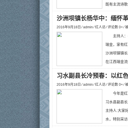
既有主流诗歌
沙洲坝镇长杨华中：缅怀
2016年9月18日 ⁄
admin
⁄
红人访
⁄ 评论数 0+ ⁄
主持人：
瑞金，家有红
沙洲坝镇镇长
在江西瑞金流
习水副县长冷预春：以红
2016年9月18日 ⁄
admin
⁄
红人访
⁄ 评论数 0+ ⁄
今年是红
习水县副县长
主持人:大家
水，特别采访