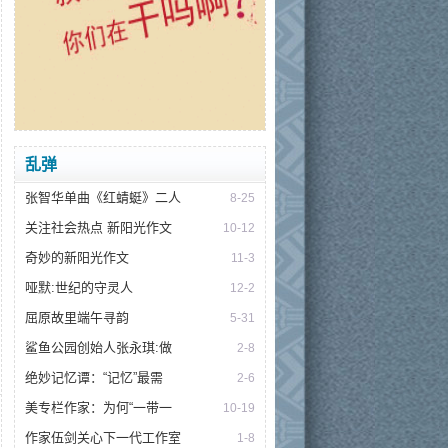
乱弹
张智华单曲《红蜻蜓》二人
8-25
关注社会热点 新阳光作文
10-12
奇妙的新阳光作文
11-3
哑默:世纪的守灵人
12-2
屈原故里端午寻韵
5-31
鲨鱼公园创始人张永琪:做
2-8
绝妙记忆谭：“记忆”最需
2-6
美专栏作家：为何“一带一
10-19
作家伍剑关心下一代工作室
1-8