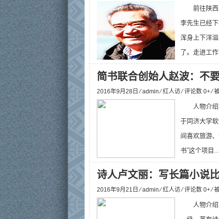
前往陕西
李先生已经下
浑身上下洋溢
了。走进工作
简书联合创始人赵波：不
2016年9月28日 ⁄
admin
⁄
红人访
⁄ 评论数 0+ ⁄
人物介绍
于同济大学软件
间喜欢旅游、运
书”这个项目..
诗人卢文丽：写长篇小说
2016年9月21日 ⁄
admin
⁄
红人访
⁄ 评论数 0+ ⁄
人物介绍