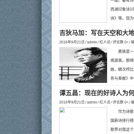
一级。著有诗
西湖印象诗1
诗》等。现为
吉狄马加：写在天空和大
2016年9月21日 ⁄
admin
⁄
红人访
⁄ 评论数 0+ ⁄
彝族是一
竭源泉。那绵
娘，鳞次栉比
务与奉献》中
谭五昌：现在的好诗人为
2016年9月21日 ⁄
admin
⁄
红人访
⁄ 评论数 0+ ⁄
作为诗歌
国新诗排行榜
歌界对我这个