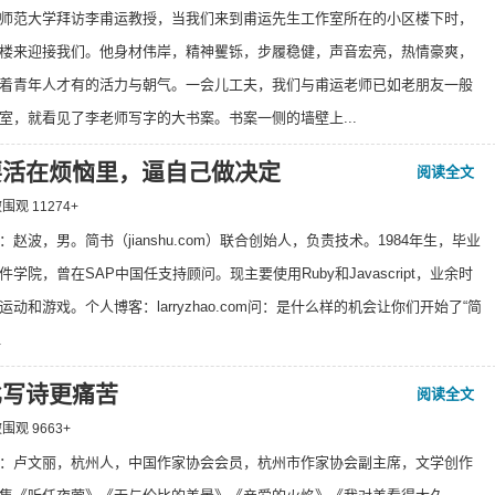
师范大学拜访李甫运教授，当我们来到甫运先生工作室所在的小区楼下时，
楼来迎接我们。他身材伟岸，精神矍铄，步履稳健，声音宏亮，热情豪爽，
着青年人才有的活力与朝气。一会儿工夫，我们与甫运老师已如老朋友一般
室，就看见了李老师写字的大书案。书案一侧的墙壁上...
要活在烦恼里，逼自己做决定
阅读全文
 被围观
11274
+
：赵波，男。简书（jianshu.com）联合创始人，负责技术。1984年生，毕业
学院，曾在SAP中国任支持顾问。现主要使用Ruby和Javascript，业余时
动和游戏。个人博客：larryzhao.com问：是什么样的机会让你们开始了“简
.
比写诗更痛苦
阅读全文
 被围观
9663
+
：卢文丽，杭州人，中国作家协会会员，杭州市作家协会副主席，文学创作