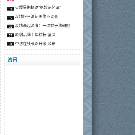
火爆暑期探访“绝妙记忆谭”
炭精粉与清朝画像业调查
炭精画起源考：一项始于清朝照
原创品牌十年耕耘 坚决
中访在线战略升级 公布
资讯