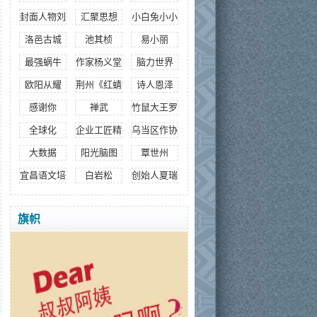
封面人物刘嘉婷
汇聚思想
小白兔小小
洛邑古城
池其桢
易小丽
最强蜗牛
作家杨义堂
脑力世界
欧阳从耀
荆州《红蜻蜓》
诗人恩泽
感谢你
禅武
竹鼠大王罗孝长
全球化
企业工匠精神
乌当区作协
大数据
阳光脑图
覃世州
宜昌语文培训
白岩松
创始人夏瑞芳
旗帜