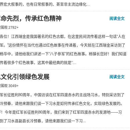
界宏大叙事的，也有日常叙事的、甚至非主流边缘化...
革命先烈，传承红色精神
阅读全文
 被围观
2782
+
各位！江西瑞金是我国著名的红色古都，在这里民间流传着这样一句话“人在
军。”这份情怀在当代也通过红色故事在传递着，今天就在江西瑞金采访到了
杨华中，请他给我们讲述一下“八子参军”的红色故事。杨镇长您好！我们知道
传着很多个红色故事，这其中最经典的就是“...
色文化引领绿色发展
阅读全文
 被围观
3049
+
军长征胜利80周年，中国访谈在红军四渡赤水的主战场习水，特别采访到了
冷预春，请他来跟我们谈一下习水是如何传承红色文化，实现绿色发展的。
好！今年是红军长征胜利80周年，我们来到了红军四渡赤水的发源地——习
到了习水县副县长冷预春，请他来跟我们谈一下习...