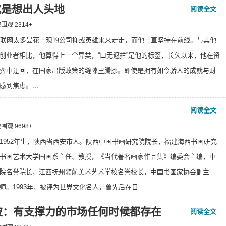
就是想出人头地
阅读全文
 被围观
2314
+
互联网太多昙花一现的公司抑或英雄来来走走，而他一直坚持在前线。与其他
创业者相比，他算得上一个异类，“口无遮拦”是他的标签，长久以来，他在资
弈中迂回，在国家出版政策的缝隙里腾挪。即使是拥有如今骄人的成就与财
到焦虑。...
阅读全文
 被围观
9698
+
1952年生，陕西省西安市人。陕西中国书画研究院院长，福建海西书画研究
书画艺术大学国画系主任、教授，《当代著名画家作品集》编委会主编，中
院名誉院长，江西抚州领航美术艺术学校名誉校长，中国书画家协会副主
师。1993年，被评为世界文化名人，曾先后在日...
波：有支撑力的市场任何时候都存在
阅读全文