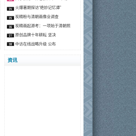
火爆暑期探访“绝妙记忆谭”
炭精粉与清朝画像业调查
炭精画起源考：一项始于清朝照
原创品牌十年耕耘 坚决
中访在线战略升级 公布
资讯