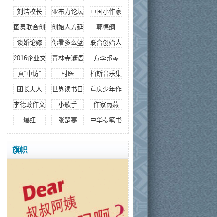
刘洁校长
亚布力论坛创始人
中国小作家导刊
图灵联合创始人郭家
创始人方延
郭德纲
谈婚论嫁
你看多么蓝的天
联合创始人赵波
2016企业文化领导力人物大奖
青林寺谜语
方李邦琴
真“中访”
村医
柏斯音乐集团总裁吴天延
团长夫人
世界读书日
重庆少年作家
李德政作文
小歌手
作家雨燕
爆红
张楚寒
中华提笔书法
旗帜