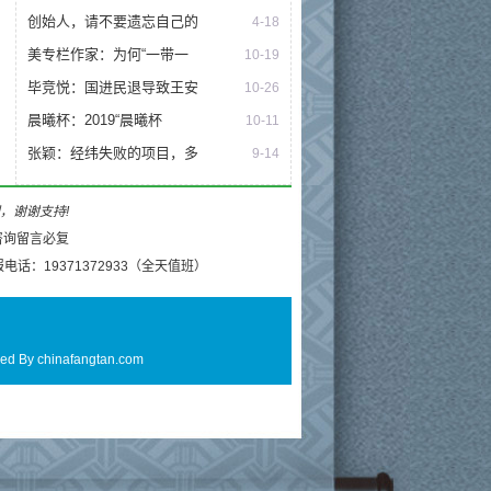
创始人，请不要遗忘自己的
4-18
美专栏作家：为何“一带一
10-19
毕竞悦：国进民退导致王安
10-26
晨曦杯：2019“晨曦杯
10-11
张颖：经纬失败的项目，多
9-14
理，谢谢支持!
电话：19371372933（全天值班）
ed By
chinafangtan.com