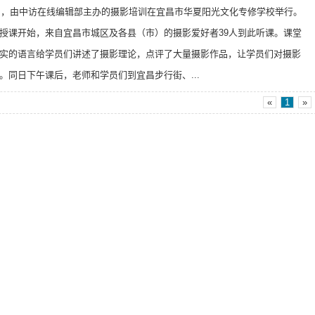
6日，由中访在线编辑部主办的摄影培训在宜昌市华夏阳光文化专修学校举行。
授课开始，来自宜昌市城区及各县（市）的摄影爱好者39人到此听课。课堂
实的语言给学员们讲述了摄影理论，点评了大量摄影作品，让学员们对摄影
。同日下午课后，老师和学员们到宜昌步行街、...
«
1
»