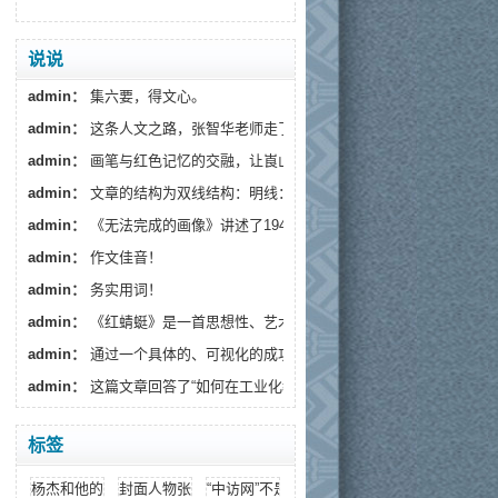
说说
admin：
集六要，得文心。
admin：
这条人文之路，张智华老师走了十年，还将继续...
admin：
画笔与红色记忆的交融，让崀山不再只是一处地...
admin：
文章的结构为双线结构：明线‌：炭精画师杨宝...
admin：
《无法完成的画像》讲述了1944年的春天“我”跟...
admin：
作文佳音！
admin：
务实用词！
admin：
《红蜻蜓》是一首思想性、艺术性和可朗诵性俱佳...
admin：
通过一个具体的、可视化的成功案例（倒背三十...
admin：
这篇文章回答了“如何在工业化教育中保存文学...
标签
杨杰和他的诗歌
封面人物张世月
“中访网”不是中访