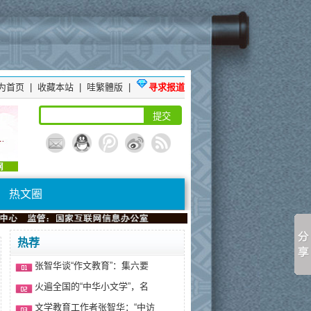
为首页
|
收藏本站
|
哇繁體版
|
寻求报道
热文圈
热荐
张智华谈“作文教育”：集六要
火遍全国的“中华小文学”，名
文学教育工作者张智华：“中访