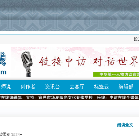
设
名师说
创作者
资讯台
会客厅
标签云
编辑部
阅读全文
⁄ 被围观
1524
+