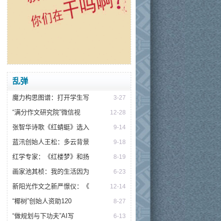
乱弹
魔力构思图谱：打开学生写
3-27
“满分作文研究院”微信视
12-28
张智华诗歌《红蜻蜓》选入
9-14
蓝汛创始人王松：多云背景
9-18
红学专家：《红楼梦》和扬
8-19
画家池其桢：我的生活因为
6-23
新阳光作文之新严憬仪：《
12-14
“椰树”创始人资助120
8-27
“做规划与下功夫”AI写
6-13