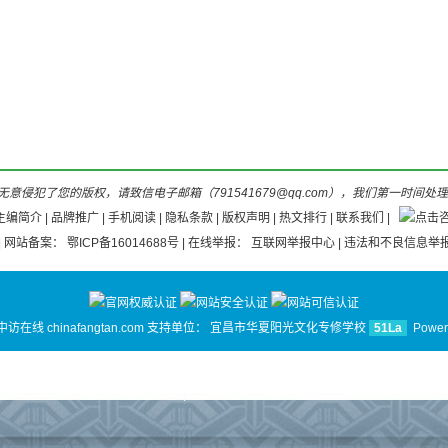
意侵犯了您的版权，请致信电子邮箱（791541679@qq.com），我们第一时间处
主编简介
|
品牌推广
|
手机阅读
|
隐私条款
|
版权声明
|
热文排行
|
联系我们
|
| 网站备案：
鄂ICP备16014688号
| 在线举报：
互联网举报中心
| 违法和不良信息举报
 中访在线 chinafangtan.com 支持单位：
宜昌市华夏阳光文化专修学校
51La
Power