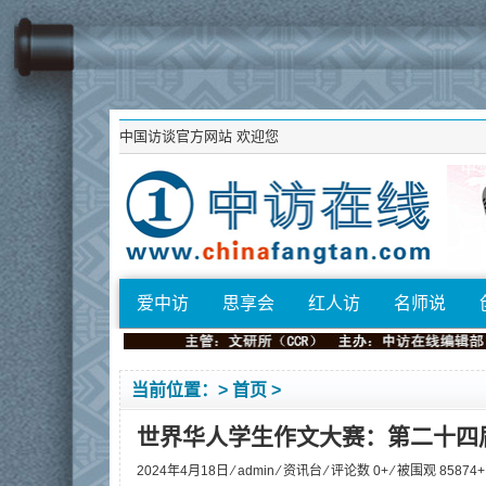
中国访谈官方网站
欢迎您
爱中访
思享会
红人访
名师说
当前位置：>
首页
>
世界华人学生作文大赛：第二十四
2024年4月18日 ⁄
admin
⁄
资讯台
⁄ 评论数 0+ ⁄ 被围观
85874
+