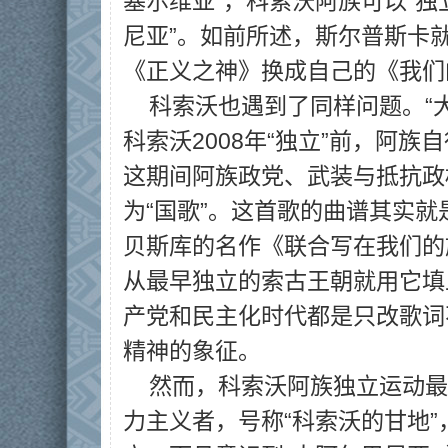
塞尔维亚”，科索沃阿族可以“独
尼亚”。如前所述，斯尔普斯卡就
《正义之神》换成自己的《我们
科索沃也遇到了同样问题。“
科索沃2008年“独立”前，阿族
这期间阿族政党、武装与抵抗政
为“国歌”。这首歌的曲谱其实就
贝斯库的名作《联合写在我们的
从最早独立的索古王朝就用它填
产党和民主化时代都是只改歌词
精神的象征。
然而，科索沃阿族独立运动最
力主义者，号称“科索沃的甘地