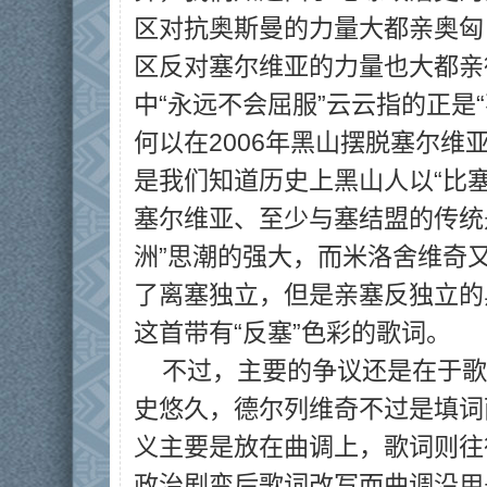
区对抗奥斯曼的力量大都亲奥匈，
区反对塞尔维亚的力量也大都亲
中“永远不会屈服”云云指的正是
何以在2006年黑山摆脱塞尔
是我们知道历史上黑山人以“比
塞尔维亚、至少与塞结盟的传统
洲”思潮的强大，而米洛舍维奇
了离塞独立，但是亲塞反独立的
这首带有“反塞”色彩的歌词。
不过，主要的争议还是在于歌
史悠久，德尔列维奇不过是填词
义主要是放在曲调上，歌词则往
政治剧变后歌词改写而曲调沿用