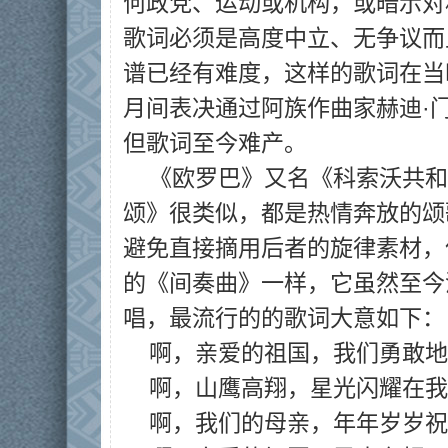
何政党、运动或机构，或暗示对
歌词必须是高度中立、无争议而
谱已经有难度，这样的歌词在当
月间表决通过阿族作曲家赫迪·
但歌词至今难产。
《欧罗巴》又名《科索沃共和
颂》很类似，都是热情奔放的颂
避免直接摘用后者的旋律素材，
的《间奏曲》一样，它虽然至今
唱，最流行的的歌词大意如下：
啊，亲爱的祖国，我们勇敢地
啊，山鹰高翔，星光闪耀在我
啊，我们的母亲，年年岁岁祝