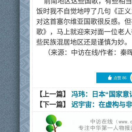
前南地区这些国歌，有些相当
饭时我不自觉地哼了几句《正义
对这首塞尔维亚国歌很反感。但
歌》，马上就迎来对面一位老人很
些民族混居地区还是谨慎为妙。
（来源：中访在线/作者：秦
󰄼
点赞
86
【上一篇】
冯玮：日本“国家意
【下一篇】
迟宇宙：在虚构与