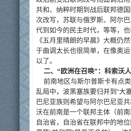
共和、纳粹时期到战后联邦德国
次改写，苏联与俄罗斯、阿尔巴
代到如今的民主时代，等等，也
《五月里晴朗的早晨》大概仍然
于曲调太长也很简单，在像奥运
以了。
二、“欧洲在召唤”：科索沃
前南地区与斯尔普斯卡有点类
乱局中，波黑塞族要归并到“大
巴尼亚族则希望与阿尔巴尼亚共
沃在前南是一个联邦主体（前南
自治省，自治省在联邦中的地位