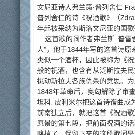
文尼亚诗人弗兰策·普列舍仁 France
普列舍仁的诗《祝酒歌》（Zdrav
年起被采纳为斯洛文尼亚的国歌
这首歌的词作者弗兰斯. 普
人”，他于1844年写的这首诗
类似一个酒杯，因此被称为《祝
般的祝酒，也含有从泛斯拉夫民
挑动斯拉夫各族仇杀的意思。为
1848年革命后，奥匈解除了审
坦科. 皮利米尔把这首诗谱曲
前南独立后，就把这首《祝酒歌
愿景的第七段，把前面祝酒的话
略掉了。保留下来的这段歌词是