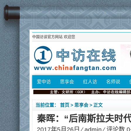
中国访谈官方网站
欢迎您
爱中访
思享会
红人访
名师说
当前位置：
首页
>
思享会
> 正文
秦晖：“后南斯拉夫时代
2017年5月26日 ⁄
admin
⁄ 评论数 0