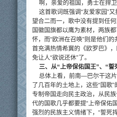
啊，亲爱的祖国，勇士在捍卫
这首歌词既强调“友爱家园”又
望合二而一，歌中没有提到任何
国徽国旗都以鹰为素材，两族都
怀，而“欧洲在召唤”则是他们
首充满热情希冀的《欧罗巴》，
免让人“欲说还休”了。
三、从“上帝保佑国王”、“誓
总体上看，前南—巴尔干这片
了几百年的土地上，这些“国歌
专制帝国走向民主政治，从民族
代的国歌几乎都要提“上帝保佑
强烈的民族主义情绪下，“誓死捍