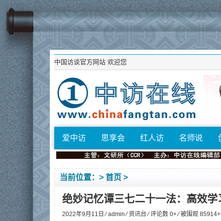
中国访谈官方网站
欢迎您
爱中访
思享会
红人访
名师说
当前位置：>
首页
>
绝妙记忆谭三七二十一法：高效学
2022年9月11日 ⁄
admin
⁄
资讯台
⁄ 评论数 0+ ⁄ 被围观
85914
+