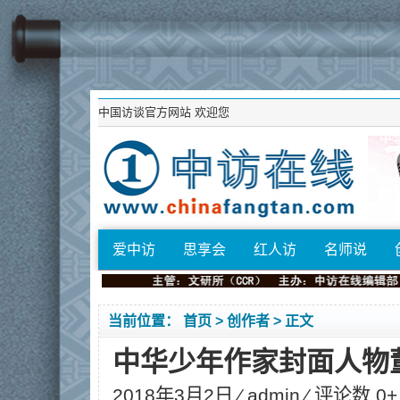
中国访谈官方网站
欢迎您
爱中访
思享会
红人访
名师说
当前位置：
首页
>
创作者
> 正文
中华少年作家封面人物
2018年3月2日 ⁄
admin
⁄ 评论数 0