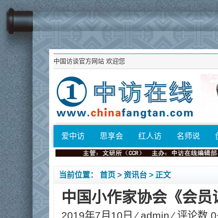
中国访谈官方网站
欢迎您
爱中访
思享会
红人访
名师说
当前位置：
首页
>
资讯台
> 正文
中国小作家协会《会员
2019年7月10日 ⁄
admin
⁄ 评论数 0