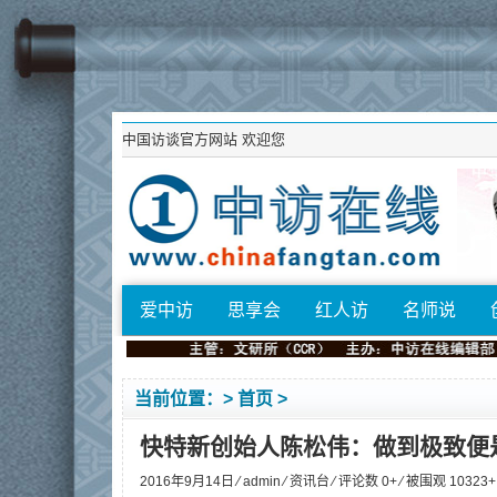
中国访谈官方网站
欢迎您
爱中访
思享会
红人访
名师说
当前位置：>
首页
>
快特新创始人陈松伟：做到极致便
2016年9月14日 ⁄
admin
⁄
资讯台
⁄ 评论数 0+ ⁄ 被围观
10323
+