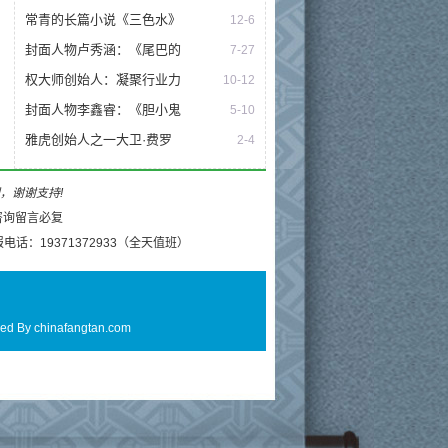
常青的长篇小说《三色水》
12-6
封面人物卢秀涵：《尾巴的
7-27
权大师创始人：凝聚行业力
10-12
封面人物李鑫睿：《胆小鬼
5-10
雅虎创始人之一大卫·费罗
2-4
理，谢谢支持!
电话：19371372933（全天值班）
ed By
chinafangtan.com