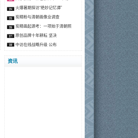
火爆暑期探访“绝妙记忆谭”
炭精粉与清朝画像业调查
炭精画起源考：一项始于清朝照
原创品牌十年耕耘 坚决
中访在线战略升级 公布
资讯