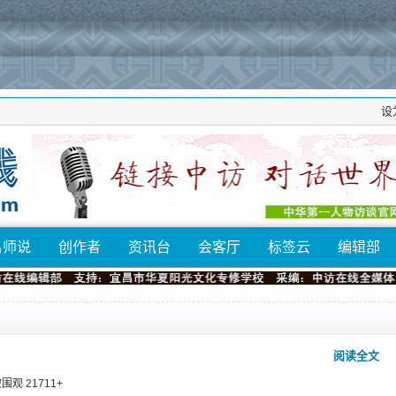
设
名师说
创作者
资讯台
会客厅
标签云
编辑部
阅读全文
 被围观
21711
+