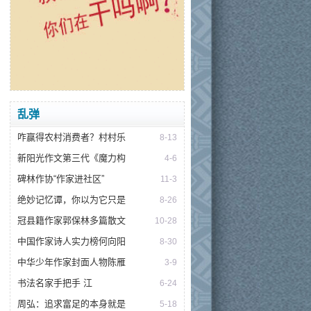
乱弹
咋赢得农村消费者？村村乐
8-13
新阳光作文第三代《魔力构
4-6
碑林作协“作家进社区”
11-3
绝妙记忆谭，你以为它只是
8-26
冠县籍作家郭保林多篇散文
10-28
中国作家诗人实力榜何向阳
8-30
中华少年作家封面人物陈雁
3-9
书法名家手把手 江
6-24
周弘：追求富足的本身就是
5-18