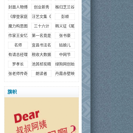
封面人物傅梦缘
创业新秀
秭归芝兰谷
《摩登家庭》创始人
汪艺文集《感谢你》
彭顺
魔力构思图
三十六计
韩义征《尾巴的诱惑》
作家王安忆
第一名竟是她
张书豪
名师
宜昌书法名家
姑娘儿
有请总经理
税收大数据
中网节
罗孝长
池其桢炭精画
绿狗网创始人
张老师传奇
朗读者
丹霞赤壁映初心
旗帜