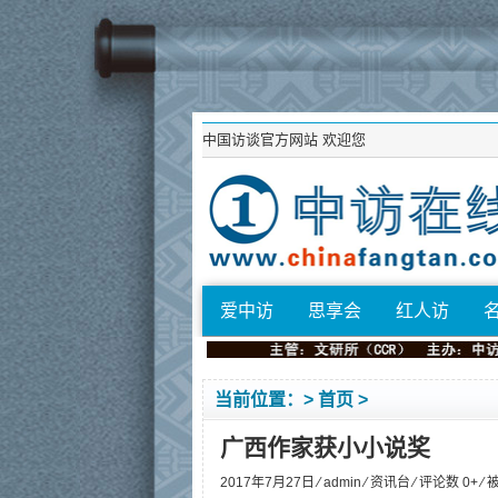
中国访谈官方网站
欢迎您
爱中访
思享会
红人访
当前位置：>
首页
>
广西作家获小小说奖
2017年7月27日 ⁄
admin
⁄
资讯台
⁄ 评论数 0+ ⁄