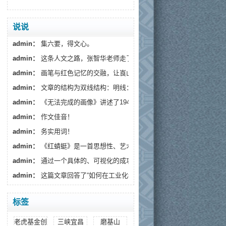
说说
admin：
集六要，得文心。
admin：
这条人文之路，张智华老师走了十年，还将继续...
admin：
画笔与红色记忆的交融，让崀山不再只是一处地...
admin：
文章的结构为双线结构：明线‌：炭精画师杨宝...
admin：
《无法完成的画像》讲述了1944年的春天“我”跟...
admin：
作文佳音！
admin：
务实用词！
admin：
《红蜻蜓》是一首思想性、艺术性和可朗诵性俱佳...
admin：
通过一个具体的、可视化的成功案例（倒背三十...
admin：
这篇文章回答了“如何在工业化教育中保存文学...
标签
老虎基金创始人
三峡宜昌
磨基山