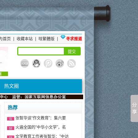
为首页
|
收藏本站
|
哇繁體版
|
寻求报道
热文圈
热荐
张智华谈“作文教育”：集六要
火遍全国的“中华小文学”，名
文学教育工作者张智华：“中访