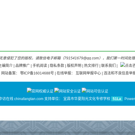
意侵犯了您的版权，请致信电子邮箱（791541679@qq.com），我们第一时间处
主编简介
|
品牌推广
|
手机阅读
|
隐私条款
|
版权声明
|
热文排行
|
联系我们
|
| 网站备案：
鄂ICP备16014688号
| 在线举报：
互联网举报中心
| 违法和不良信息举报
 中访在线 chinafangtan.com 支持单位：
宜昌市华夏阳光文化专修学校
51La
Power