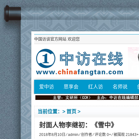
中国访谈官方网站
欢迎您
爱中访
思享会
红人访
名师说
当前位置：>
首页
>
封面人物李继初：《雪中》
2018年8月10日 ⁄
admin
⁄
创作者
⁄ 评论数 0+ ⁄ 被围观
21843
+