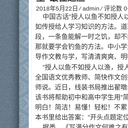
2018年5月22日 ⁄
admin
⁄ 评论数 0
中国古话“授人以鱼不如授人
如传授给人学习知识的方法。道
段，一条鱼能解一时之饥，却不
那就要学会钓鱼的方法。中小学
导作文教与学，写清清爽爽、明
“授人以鱼不如授人以渔，授
全国语文优秀教师、简快作文创
师说。近日，线装书局推出翟暾
该书将帮助初中和高中学生用“
明白！简洁！易懂！轻松！不累
本书里给出答案：“开头点题定
据悉，《写满分作文何难之有